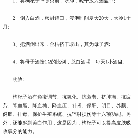
1、将枸杞子择除杂质，洗净，晾干放入酒罐中;
2、倒入白酒，密封罐口，浸泡时间夏天20天，天冷1个
月;
3、把酒倒出来，金桔挤干取出，其为母子酒;
4、将母子酒按1∶2的比例，兑白酒喝，每天1小酒盅。
功效:
枸杞子酒有免疫调节、抗氧化、抗衰老、抗肿瘤、抗疲
劳、降血脂、降血糖、降血压、补肾、保肝、明目、养颜、
健脑、排毒、保护生殖系统、抗辐射损伤等十六项功能。另
外，还能起到美白作用，这是因为，枸杞子可以提高皮肤吸
收氧分的能力。