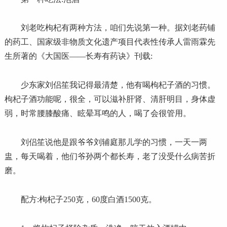
刘老吃枸杞有两种方法，咱们先说第一种。据刘老药铺
的药工、国家级非物质文化遗产项目代表性传承人雷雨霖先
生所著的《大国医——长寿有药诀》刊载:
少东家刘侣笙我记得最清楚，他有喝枸杞子酒的习惯。
枸杞子酒功能呢，很全，可以滋补肝肾、清肝明目，身体虚
弱，时常腰膝酸痛、眩晕耳鸣的人，喝了会很管用。
刘侣笙说他是跟爷爷刘辅庭那儿学的习惯，一天一两
盅，每天喝着，他们爷孙两个都长寿，老了没受什么病苦折
磨。
配方:枸杞子250克，60度白酒1500克。