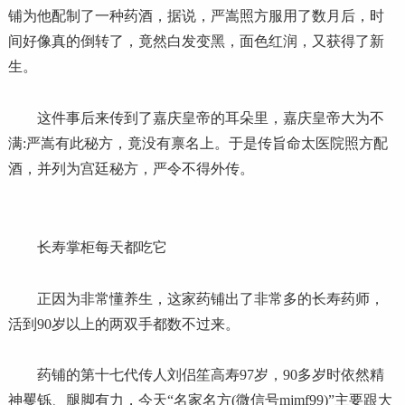
铺为他配制了一种药酒，据说，严嵩照方服用了数月后，时
间好像真的倒转了，竟然白发变黑，面色红润，又获得了新
生。
这件事后来传到了嘉庆皇帝的耳朵里，嘉庆皇帝大为不
满:严嵩有此秘方，竟没有禀名上。于是传旨命太医院照方配
酒，并列为宫廷秘方，严令不得外传。
长寿掌柜每天都吃它
正因为非常懂养生，这家药铺出了非常多的长寿药师，
活到90岁以上的两双手都数不过来。
药铺的第十七代传人刘侣笙高寿97岁，90多岁时依然精
神矍铄、腿脚有力，今天“名家名方(微信号mjmf99)”主要跟大