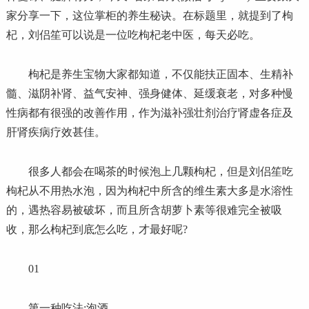
家分享一下，这位掌柜的养生秘诀。在标题里，就提到了枸
杞，刘侣笙可以说是一位吃枸杞老中医，每天必吃。
枸杞是养生宝物大家都知道，不仅能扶正固本、生精补
髓、滋阴补肾、益气安神、强身健体、延缓衰老，对多种慢
性病都有很强的改善作用，作为滋补强壮剂治疗肾虚各症及
肝肾疾病疗效甚佳。
很多人都会在喝茶的时候泡上几颗枸杞，但是刘侣笙吃
枸杞从不用热水泡，因为枸杞中所含的维生素大多是水溶性
的，遇热容易被破坏，而且所含胡萝卜素等很难完全被吸
收，那么枸杞到底怎么吃，才最好呢?
01
第一种吃法:泡酒